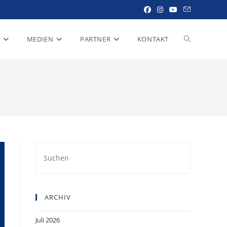
R
MEDIEN
PARTNER
KONTAKT
WEBSITE-
SUCHE
UMSCHALTE
Press
Escape
to
close
ARCHIV
the
search
Juli 2026
panel.