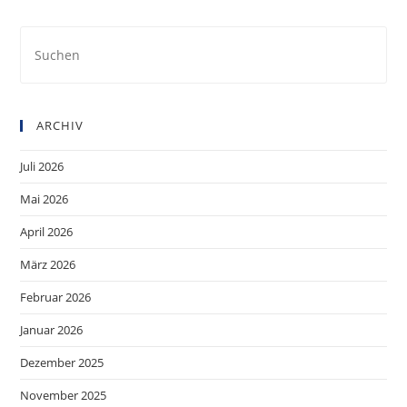
Pre
Es
to
clo
ARCHIV
the
sea
Juli 2026
pan
Mai 2026
April 2026
März 2026
Februar 2026
Januar 2026
Dezember 2025
November 2025