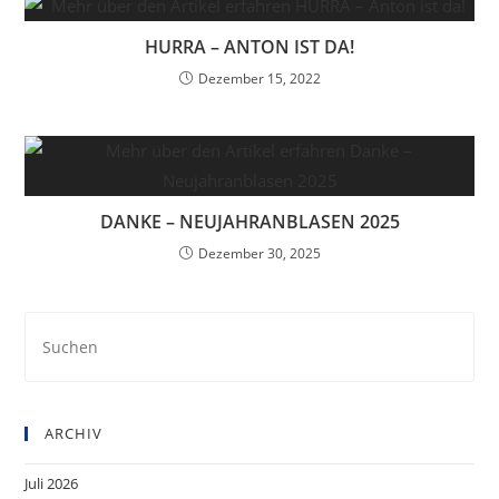
HURRA – ANTON IST DA!
Dezember 15, 2022
DANKE – NEUJAHRANBLASEN 2025
Dezember 30, 2025
Pre
Es
to
clo
ARCHIV
the
sea
Juli 2026
pan