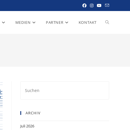
R
MEDIEN
PARTNER
KONTAKT
WEBSITE-
SUCHE
UMSCHALTE
Press
Escape
to
close
ARCHIV
the
search
Juli 2026
panel.