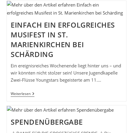
MARIE
Ist
Da!
EINFACH EIN ERFOLGREICHES
MUSIFEST IN ST.
MARIENKIRCHEN BEI
SCHÄRDING
Ein ereignisreiches Wochenende liegt hinter uns – und
wir könnten nicht stolzer sein! Unsere Jugendkapelle
Zwei-Flüsse Youngstars begeisterte am 11.…
Einfach
Weiterlesen
Ein
Erfolgreiches
Musifest
In
St.
SPENDENÜBERGABE
Marienkirchen
Bei
Schärding