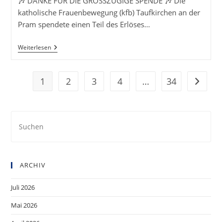
🎶 DANKE FÜR DIE GROSSZÜGIGE SPENDE 🎶 Die
katholische Frauenbewegung (kfb) Taufkirchen an der
Pram spendete einen Teil des Erlöses…
Spendenübergabe
Weiterlesen
1
2
3
4
…
34
Zur näc
Pre
Es
to
clo
ARCHIV
the
sea
Juli 2026
pan
Mai 2026