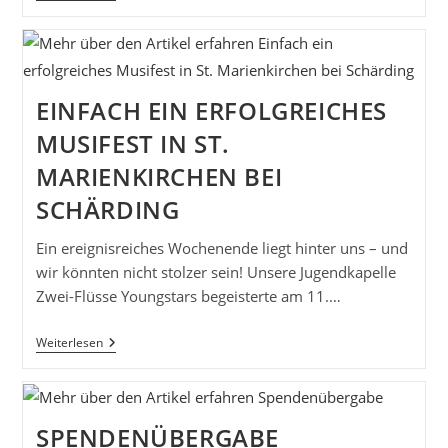
–
PAULINA
MARIE
Ist
Da!
EINFACH EIN ERFOLGREICHES
MUSIFEST IN ST.
MARIENKIRCHEN BEI
SCHÄRDING
Ein ereignisreiches Wochenende liegt hinter uns – und
wir könnten nicht stolzer sein! Unsere Jugendkapelle
Zwei-Flüsse Youngstars begeisterte am 11.…
Einfach
Weiterlesen
Ein
Erfolgreiches
Musifest
In
St.
SPENDENÜBERGABE
Marienkirchen