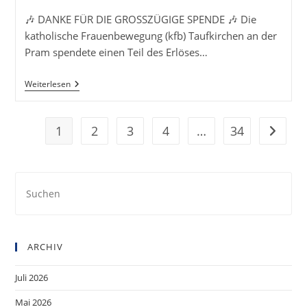
Bei
Schärding
🎶 DANKE FÜR DIE GROSSZÜGIGE SPENDE 🎶 Die
katholische Frauenbewegung (kfb) Taufkirchen an der
Pram spendete einen Teil des Erlöses…
Spendenübergabe
Weiterlesen
1
2
3
4
…
34
Zur näc
Pre
Es
to
clo
ARCHIV
the
sea
Juli 2026
pan
Mai 2026